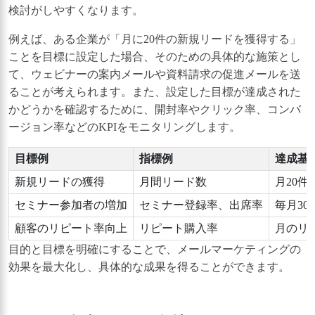
検討がしやすくなります。
例えば、ある企業が「月に20件の新規リードを獲得する」
ことを目標に設定した場合、そのための具体的な施策とし
て、ウェビナーの案内メールや資料請求の促進メールを送
ることが考えられます。また、設定した目標が達成された
かどうかを確認するために、開封率やクリック率、コンバ
ージョン率などのKPIをモニタリングします。
目標例
指標例
達成基
新規リードの獲得
月間リード数
月20
セミナー参加者の増加
セミナー登録率、出席率
毎月3
顧客のリピート率向上
リピート購入率
月のリ
目的と目標を明確にすることで、メールマーケティングの
効果を最大化し、具体的な成果を得ることができます。