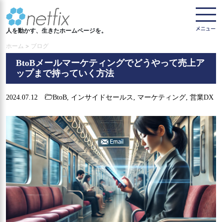
人を動かす、生きたホームページを。
ホーム > ブログ
BtoBメールマーケティングでどうやって売上ア
ップまで持っていく方法
2024.07.12
BtoB
,
インサイドセールス
,
マーケティング
,
営業DX