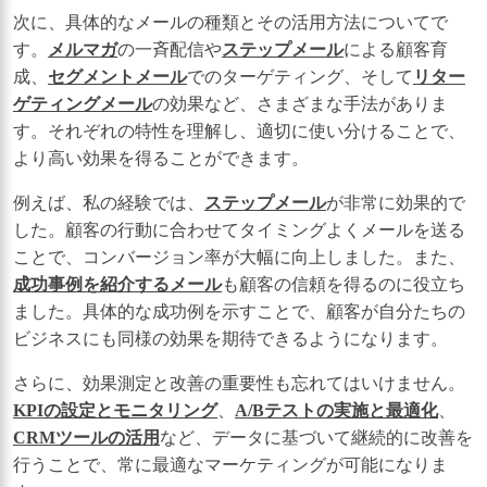
次に、具体的なメールの種類とその活用方法についてで
す。
メルマガ
の一斉配信や
ステップメール
による顧客育
成、
セグメントメール
でのターゲティング、そして
リター
ゲティングメール
の効果など、さまざまな手法がありま
す。それぞれの特性を理解し、適切に使い分けることで、
より高い効果を得ることができます。
例えば、私の経験では、
ステップメール
が非常に効果的で
した。顧客の行動に合わせてタイミングよくメールを送る
ことで、コンバージョン率が大幅に向上しました。また、
成功事例を紹介するメール
も顧客の信頼を得るのに役立ち
ました。具体的な成功例を示すことで、顧客が自分たちの
ビジネスにも同様の効果を期待できるようになります。
さらに、効果測定と改善の重要性も忘れてはいけません。
KPIの設定とモニタリング
、
A/Bテストの実施と最適化
、
CRMツールの活用
など、データに基づいて継続的に改善を
行うことで、常に最適なマーケティングが可能になりま