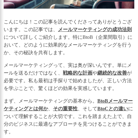
こんにちは！この記事を読んでくださってありがとうござ
います。この記事では、
メールマーケティングの成功法則
について詳しくご紹介します。特にBtoB（企業間取引）に
おいて、どのように効果的なメールマーケティングを行う
か、その秘訣を共有します。
メールマーケティングって、実は奥が深いんです。単にメ
ールを送るだけではなく、
戦略的な計画
や
継続的な改善
が
必要です。私も最初は手探りで始めましたが、正しい方法
を学ぶことで、驚くほどの効果を実感しています。
まず、メールマーケティングの基本から。
BtoBメールマー
ケティングとは何か
、
その重要性
、そして
BtoCとの違い
に
ついて理解することが大切です。これを踏まえた上で、自
分のビジネスに最適なアプローチを見つけることができま
す。