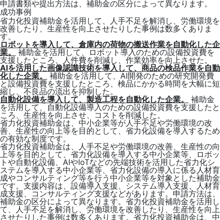
申請書類や提出方法は、補助金の区分によって異なります。
成功事例
省力化投資補助金を活用して、人手不足を解消し、労働環境を
改善したり、生産性を向上させたりした事例は数多くありま
す。
ロボットを導入して、倉庫内の荷物の搬送作業を自動化した企
業。
補助金を活用して、ロボット導入のための設備投資費を
支援したところ、人件費を削減し、作業効率を向上させた。
AIを活用した画像認識技術を導入して、商品の検品作業を自動
化した企業。
補助金を活用して、AI開発のための研究開発費
と設備投資費を支援したところ、検品にかかる時間を大幅に短
縮し、不良品の流出を抑制した。
自動化設備を導入して、製造工程を自動化した企業。
補助金
を活用して、自動化設備導入のための設備投資費を支援したと
ころ、生産性を向上させ、コストを削減した。
省力化投資補助金は、中小企業等が人手不足や労働環境の改
善、生産性の向上等を目的として、省力化設備を導入するため
の有効な制度です。
省力化投資補助金は、人手不足や労働環境の改善、生産性の向
上等を目的として、省力化設備を導入する中小企業等、ロボッ
トや自動化設備、AIやIoTなどの先端技術を活用した省力化シ
ステムを導入する中小企業等、省力化設備の導入に係る人材育
成やコンサルティング等を行う中小企業等を対象とした補助金
です。支援内容は、設備導入支援、システム導入支援、人材育
成支援、コンサルティング支援などがあります。申請方法は、
補助金の区分によって異なります。省力化投資補助金を活用し
て、人手不足を解消し、労働環境を改善したり、生産性を向上
させたりした事例は数多くあります。省力化投資補助金は、中