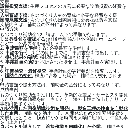
支援
設備投資支援:
生産プロセスの改善に必要な設備投資の経費を
支援
人材育成支援:
ものづくり人材の育成に必要な経費を支援
国際展開支援:
ものづくりの国際展開に必要な経費を支援
支援内容は、補助金の区分によって異なります。
申請方法
ものづくり補助金の申請は、以下の手順で行います。
1.
公募要領を確認する:
経済産業省の中小企業庁ホームページ
などで、公募要領を確認します。
2.
申請書類を準備する:
必要書類を準備します。
3.
申請を行う:
所定の期日までに、申請書類を提出します。
4.
採択結果の確認:
採択結果が通知されます。
5.
事業計画の実行:
採択された場合は、事業計画を実行しま
す。
6.
中間検査・最終検査:
事業計画の実行状況を検査します。
7.
補助金の交付:
検査に合格した場合、補助金が交付されま
す。
申請書類や提出方法は、補助金の区分によって異なります。
成功事例
ものづくり補助金を活用して、革新的な製品・サービスを開発
したり、生産効率を向上させたり、海外市場に進出したりした
事例は数多くあります。
AIを活用した画像認識技術を開発し、製造工程の検査を自動化
した企業。
補助金を活用して、AI開発のための研究開発費を
支援したところ、検査にかかる時間を大幅に短縮し、生産効率
を向上させた。
ロボットを導入して、溶接作業を自動化した企業。
補助金を