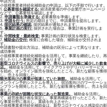
申請方法
小規模事業者持続化補助金の申請は、以下の手順で行います。
1.
公募要領を確認する:
経済産業省の中小企業庁ホームページ
などで、公募要領を確認します。
2.
申請書類を準備する:
必要書類を準備します。
3.
申請を行う:
所定の期日までに、申請書類を提出します。
4.
採択結果の確認:
採択結果が通知されます。
5.
事業計画の実行:
採択された場合は、事業計画を実行しま
す。
6.
中間検査・最終検査:
事業計画の実行状況を検査します。
7.
補助金の交付:
検査に合格した場合、補助金が交付されま
す。
申請書類や提出方法は、補助金の区分によって異なります。
成功事例
小規模事業者持続化補助金を活用して、事業を継続したり、再
生したりした事例は数多くあります。
新型コロナウイルスの影響で、売り上げが大幅に減少した飲食
店。
補助金を活用して、テイクアウトやデリバリーサービス
を始め、オンライン販売を強化したところ、新たな顧客を獲得
し、売上を回復した。
観光客向けの事業が低迷していた旅館。
補助金を活用して、
オンライン予約システムを導入し、宿泊客向けのワーケーショ
ンプランを開発したところ、新たな顧客層を獲得し、売上を回
復した。
事業の存続が困難な状況にあった製造業。
補助金を活用し
て、経営改善計画を策定し、事業再構築を行ったところ、新た
な事業分野に進出し、業績を向上させた。
小規模事業者持続化補助金は、新型コロナウイルス感染症の影