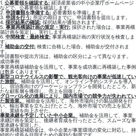
1.
公募要領を確認する:
経済産業省の中小企業庁ホームページ
などで、公募要領を確認します。
2.
申請書類を準備する:
必要書類を準備します。
3.
申請を行う:
所定の期日までに、申請書類を提出します。
4.
採択結果の確認:
採択結果が通知されます。
5.
事業再構築計画の策定・実行:
採択された場合は、事業再構
築計画を策定し、実行します。
6.
中間検査・最終検査:
事業再構築計画の実行状況を検査しま
す。
7.
補助金の交付:
検査に合格した場合、補助金が交付されま
す。
申請書類や提出方法は、補助金の区分によって異なります。
成功事例
事業再構築補助金を活用して、事業を成功裏に再構築した事例
は数多くあります。
新型コロナウイルスの影響で、観光客向けの事業が低迷してい
た旅館。
補助金を活用して、オンライン予約システムを導入
し、宿泊客向けのワーケーションプランを開発したところ、新
たな顧客層を獲得し、売上を回復した。
グローバル化の進展により、国内市場での競争力が失われてい
た製造業。
補助金を活用して、海外市場向けの製品開発を行
い、輸出事業を立ち上げたところ、海外市場での売上を拡大
し、業績を向上させた。
事業承継を予定していた中小企業。
補助金を活用して、事業
承継計画を策定し、後継者育成を行ったところ、スムーズな事
業承継を実現した。
事業再構築補助金は、中小企業が事業環境の変化に対応し、持
続的な成長を目指すための有効な制度です。