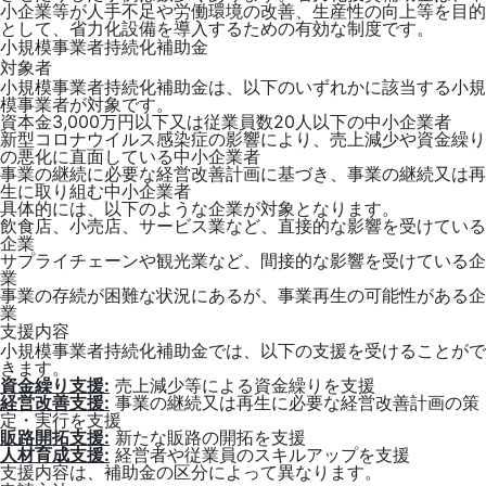
小企業等が人手不足や労働環境の改善、生産性の向上等を目的
として、省力化設備を導入するための有効な制度です。
小規模事業者持続化補助金
対象者
小規模事業者持続化補助金は、以下のいずれかに該当する小規
模事業者が対象です。
資本金3,000万円以下又は従業員数20人以下の中小企業者
新型コロナウイルス感染症の影響により、売上減少や資金繰り
の悪化に直面している中小企業者
事業の継続に必要な経営改善計画に基づき、事業の継続又は再
生に取り組む中小企業者
具体的には、以下のような企業が対象となります。
飲食店、小売店、サービス業など、直接的な影響を受けている
企業
サプライチェーンや観光業など、間接的な影響を受けている企
業
事業の存続が困難な状況にあるが、事業再生の可能性がある企
業
支援内容
小規模事業者持続化補助金では、以下の支援を受けることがで
きます。
資金繰り支援:
売上減少等による資金繰りを支援
経営改善支援:
事業の継続又は再生に必要な経営改善計画の策
定・実行を支援
販路開拓支援:
新たな販路の開拓を支援
人材育成支援:
経営者や従業員のスキルアップを支援
支援内容は、補助金の区分によって異なります。