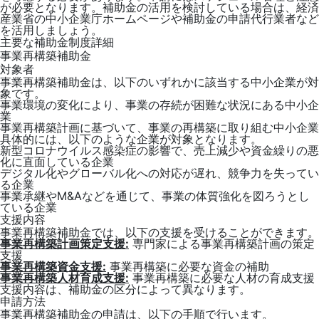
が必要となります。補助金の活用を検討している場合は、経済
産業省の中小企業庁ホームページや補助金の申請代行業者など
を活用しましょう。
主要な補助金制度詳細
事業再構築補助金
対象者
事業再構築補助金は、以下のいずれかに該当する中小企業が対
象です。
事業環境の変化により、事業の存続が困難な状況にある中小企
業
事業再構築計画に基づいて、事業の再構築に取り組む中小企業
具体的には、以下のような企業が対象となります。
新型コロナウイルス感染症の影響で、売上減少や資金繰りの悪
化に直面している企業
デジタル化やグローバル化への対応が遅れ、競争力を失ってい
る企業
事業承継やM&Aなどを通じて、事業の体質強化を図ろうとし
ている企業
支援内容
事業再構築補助金では、以下の支援を受けることができます。
事業再構築計画策定支援:
専門家による事業再構築計画の策定
支援
事業再構築資金支援:
事業再構築に必要な資金の補助
事業再構築人材育成支援:
事業再構築に必要な人材の育成支援
支援内容は、補助金の区分によって異なります。
申請方法
事業再構築補助金の申請は、以下の手順で行います。