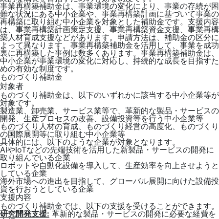
事業再構築補助金は、事業環境の変化により、事業の存続が困
難な状況にある中小企業や、事業再構築計画に基づいて事業の
再構築に取り組む中小企業を対象とした補助金です。支援内容
は、事業再構築計画策定支援、事業再構築資金支援、事業再構
築人材育成支援などがあります。申請方法は、補助金の区分に
よって異なります。事業再構築補助金を活用して、事業を成功
裏に再構築した事例は数多くあります。事業再構築補助金は、
中小企業が事業環境の変化に対応し、持続的な成長を目指すた
めの有効な制度です。
ものづくり補助金
対象者
ものづくり補助金は、以下のいずれかに該当する中小企業等が
対象です。
製造業、卸売業、サービス業等で、革新的な製品・サービスの
開発、生産プロセスの改善、設備投資等を行う中小企業等
ものづくり人材の育成、ものづくり経営の高度化、ものづくり
の国際展開等に取り組む中小企業等
具体的には、以下のような企業が対象となります。
AIやIoTなどの先端技術を活用した新製品・サービスの開発に
取り組んでいる企業
ロボットや自動化設備を導入して、生産効率を向上させようと
している企業
海外市場への進出を目指して、グローバル展開に向けた設備投
資を行おうとしている企業
支援内容
ものづくり補助金では、以下の支援を受けることができます。
研究開発支援:
革新的な製品・サービスの開発に必要な経費を