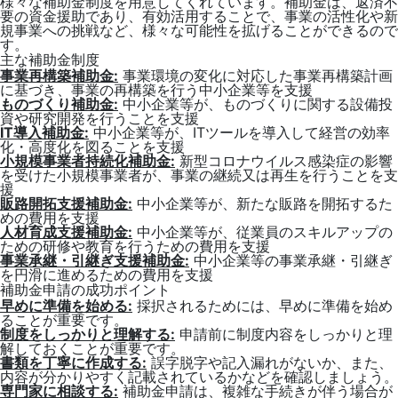
様々な補助金制度を用意してくれています。補助金は、返済不
要の資金援助であり、有効活用することで、事業の活性化や新
規事業への挑戦など、様々な可能性を拡げることができるので
す。
主な補助金制度
事業再構築補助金:
事業環境の変化に対応した事業再構築計画
に基づき、事業の再構築を行う中小企業等を支援
ものづくり補助金:
中小企業等が、ものづくりに関する設備投
資や研究開発を行うことを支援
IT導入補助金:
中小企業等が、ITツールを導入して経営の効率
化・高度化を図ることを支援
小規模事業者持続化補助金:
新型コロナウイルス感染症の影響
を受けた小規模事業者が、事業の継続又は再生を行うことを支
援
販路開拓支援補助金:
中小企業等が、新たな販路を開拓するた
めの費用を支援
人材育成支援補助金:
中小企業等が、従業員のスキルアップの
ための研修や教育を行うための費用を支援
事業承継・引継ぎ支援補助金:
中小企業等の事業承継・引継ぎ
を円滑に進めるための費用を支援
補助金申請の成功ポイント
早めに準備を始める:
採択されるためには、早めに準備を始め
ることが重要です。
制度をしっかりと理解する:
申請前に制度内容をしっかりと理
解しておくことが重要です。
書類を丁寧に作成する:
誤字脱字や記入漏れがないか、また、
内容が分かりやすく記載されているかなどを確認しましょう。
専門家に相談する:
補助金申請は、複雑な手続きが伴う場合が