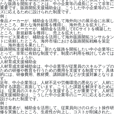
たな販路を開拓することは、中小企業等の成長にとって非常に
重要です。販路開拓支援補助金は、こうした中小企業等のニー
ズに応えるために設けられた制度です。
例：
食品メーカーが、補助金を活用して海外向けの展示会に出展し
たところ、新たな海外顧客を獲得し、海外売上を拡大した。
アパレルメーカーが、補助金を活用してECサイトを構築した
ところ、新規顧客を獲得し、売上を拡大した。
サービス業者が、補助金を活用して海外販路開拓コンサルタン
トに依頼したところ、海外市場における販路開拓戦略を策定
し、海外進出を果たした。
販路開拓支援補助金は、新たな販路を開拓したい中小企業等に
とって、非常に有効な制度です。制度の利用を検討してみては
いかがでしょうか。
人材育成支援補助金
人材育成支援補助金は、中小企業等が従業員のスキルアップの
ための研修や教育を行うための費用を支援する制度です。具体
的には、研修費用、教材費、講師謝礼などが支援対象となりま
す。
近年、中小企業等は、人材不足や労働環境の悪化など、人材に
関する課題に直面しています。こうした課題を解決するために
は、従業員のスキルアップを支援することが重要です。人材育
成支援補助金は、こうした中小企業等のニーズに応えるために
設けられた制度です。
例：
製造業者が、補助金を活用して、従業員向けのロボット操作研
修を実施したところ、生産性が向上し、コストが削減された。