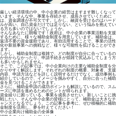
厳しい経済環境の中、中小企業の経営はますます難しくなって
います。そんな中、事業を存続させ、成長させていくために
は、資金調達が不可欠です。しかし、融資を受けるのはハード
ルが高い、自己資金だけでは足りない、という悩みを抱えてい
る方も多いのではないでしょうか。
そんなあなたに朗報です！政府は、中小企業の事業活動を支援
するために、様々な補助金制度を用意しています。補助金は、
返済不要の資金援助であり、有効活用することで、事業の活性
化や新規事業への挑戦など、様々な可能性を拡げることができ
ます。
しかし、補助金制度は複雑で、どの制度が自分に合っているの
か分からなかったり、申請手続きが煩雑で尻込みしてしまう方
も多いかもしれません。
そこで、この記事では、中小企業向けの主要な補助金制度を分
かりやすく解説します。それぞれの制度の概要、対象者、支援
内容、申請方法などを詳しく説明するだけでなく、成功事例も
紹介しているので、イメージを掴みやすく、自分に合った補助
金を見つけることができます。
さらに、補助金申請の成功ポイントも解説しているので、スム
ーズに申請を進めるためのヒントが得られます。
資金繰りに困っている、事業を成長させたい、新しいことに挑
戦したい、そんな中小企業の皆様にとって、補助金は大きなチ
ャンスとなるでしょう。この記事を参考に、ぜひ積極的に補助
金制度を活用し、夢を叶えてください！
中小企業向け補助金の全体像