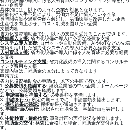
省力化設備の導入に係る人材育成やコンサルティング等を行う
中小企業等
具体的には、以下のような企業が対象となります。
高齢化や人手不足により、労働力不足に悩んでいる企業
長時間労働や過重労働を解消し、労働環境を改善したい企業
生産性を向上させ、コスト削減を図りたい企業
支援内容
省力化投資補助金では、以下の支援を受けることができます。
設備導入支援:
省力化設備の導入に必要な経費を支援
システム導入支援:
ロボットや自動化設備、AIやIoTなどの先端
技術を活用した省力化システムの導入に必要な経費を支援
人材育成支援:
省力化設備の導入に係る人材育成に必要な経費
を支援
コンサルティング支援:
省力化設備の導入に関するコンサルテ
ィング費用を支援
支援内容は、補助金の区分によって異なります。
申請方法
省力化投資補助金の申請は、以下の手順で行います。
1.
公募要領を確認する:
経済産業省の中小企業庁ホームページ
などで、公募要領を確認します。
2.
申請書類を準備する:
必要書類を準備します。
3.
申請を行う:
所定の期日までに、申請書類を提出します。
4.
採択結果の確認:
採択結果が通知されます。
5.
事業計画の実行:
採択された場合は、事業計画を実行しま
す。
6.
中間検査・最終検査:
事業計画の実行状況を検査します。
7.
補助金の交付:
検査に合格した場合、補助金が交付されま
す。