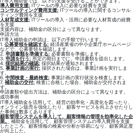
IT導入補助金では、以下の支援を受けることができます。
導入費用支援:
ITツールの導入に必要な経費を支援
コンサルティング費用支援:
ITツールの導入に関するコンサル
ティング費用を支援
人材育成支援:
ITツールの導入・活用に必要な人材育成の経費
を支援
支援内容は、補助金の区分によって異なります。
申請方法
IT導入補助金の申請は、以下の手順で行います。
1.
公募要領を確認する:
経済産業省の中小企業庁ホームページ
などで、公募要領を確認します。
2.
申請書類を準備する:
必要書類を準備します。
3.
申請を行う:
所定の期日までに、申請書類を提出します。
4.
採択結果の確認:
採択結果が通知されます。
5.
事業計画の実行:
採択された場合は、事業計画を実行しま
す。
6.
中間検査・最終検査:
事業計画の実行状況を検査します。
7.
補助金の交付:
検査に合格した場合、補助金が交付されま
す。
申請書類や提出方法は、補助金の区分によって異なります。
成功事例
IT導入補助金を活用して、経営の効率化・高度化を図ったり、
オンライン販売を強化したり、顧客サービスを向上させたりし
た事例は数多くあります。
顧客管理システムを導入して、顧客情報の管理を効率化した企
業。
補助金を活用して、顧客管理システムの導入費用を支援
したところ、顧客情報の検索や分析が容易になり、顧客満足度
が向上した。