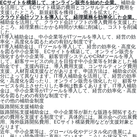
ECサイトを構築して、オンライン販売を始めた企業。
補助金
を活用して、ECサイト構築の費用とコンサルティング費用を
支援したところ、新規顧客を獲得し、売上を拡大した。
クラウド会計ソフトを導入して、経理業務を効率化した企業。
補助金を活用して、クラウド会計ソフトの導入費用を支援した
ところ、経理業務にかかる時間が大幅に削減し、コストを削減
した。
IT導入補助金は、中小企業等がITツールを導入して、経営の効
率化・高度化を図るための有効な制度です。
IT導入補助金は、ITツールを導入して、経営の効率化・高度化
を図る中小企業等、ECサイトを構築して、オンライン販売を
強化する中小企業等、顧客管理システムやCRMツールを導入
して、顧客サービスの向上を目指す中小企業等を対象とした補
助金です。支援内容は、導入費用支援、コンサルティング費用
支援、人材育成支援などがあります。申請方法は、補助金の区
分によって異なります。IT導入補助金を活用して、経営の効率
化・高度化を図ったり、オンライン販売を強化したり、顧客サ
ービスを向上させたりした事例は数多くあります。IT導入補助
金は、中小企業等がITツールを導入して、経営の効率化・高度
化を図るための有効な制度です。
その他の補助金制度
販路開拓支援補助金
販路開拓支援補助金は、中小企業等が新たな販路を開拓するた
めの費用を支援する制度です。具体的には、展示会への出展費
用、海外販路開拓費用、ECサイト構築費用などが支援対象と
なります。
近年、中小企業等は、グローバル化やデジタル化の進展によ
り、厳しい競争環境に直面しています。こうした状況下で、新