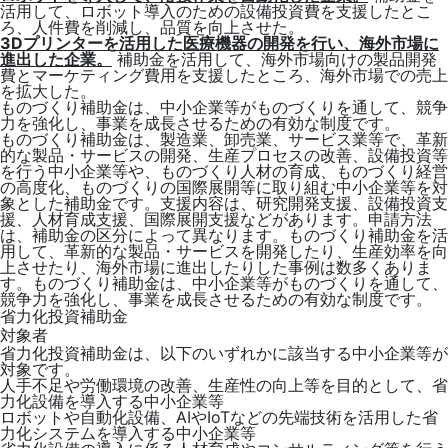
活用して、ロボット導入のための設備投資費を支援したとこ
ろ、人件費を削減し、品質を向上させた。
3Dプリンターを活用した医療機器の開発を行い、海外市場に
進出した企業。
補助金を活用して、海外市場向けの製品開発
費とマーケティング費用を支援したところ、海外市場での売上
を拡大した。
ものづくり補助金は、中小企業等がものづくりを通して、競争
力を強化し、事業を成長させるための有効な制度です。
ものづくり補助金は、製造業、卸売業、サービス業等で、革新
的な製品・サービスの開発、生産プロセスの改善、設備投資等
を行う中小企業等や、ものづくり人材の育成、ものづくり経営
の高度化、ものづくりの国際展開等に取り組む中小企業等を対
象とした補助金です。支援内容は、研究開発支援、設備投資支
援、人材育成支援、国際展開支援などがあります。申請方法
は、補助金の区分によって異なります。ものづくり補助金を活
用して、革新的な製品・サービスを開発したり、生産効率を向
上させたり、海外市場に進出したりした事例は数多くありま
す。ものづくり補助金は、中小企業等がものづくりを通して、
競争力を強化し、事業を成長させるための有効な制度です。
省力化投資補助金
対象者
省力化投資補助金は、以下のいずれかに該当する中小企業等が
対象です。
人手不足や労働環境の改善、生産性の向上等を目的として、省
力化設備を導入する中小企業等
ロボットや自動化設備、AIやIoTなどの先端技術を活用した省
力化システムを導入する中小企業等