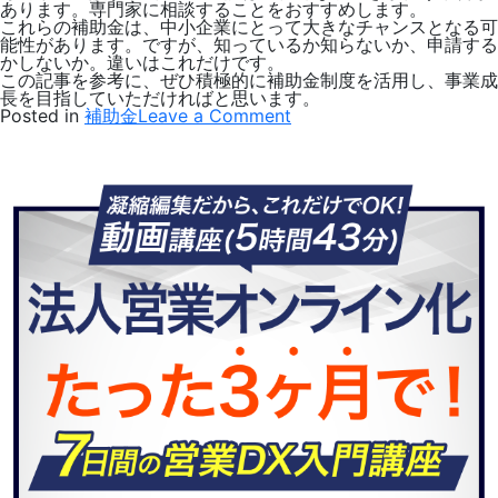
あります。専門家に相談することをおすすめします。
これらの補助金は、中小企業にとって大きなチャンスとなる可
能性があります。ですが、知っているか知らないか、申請する
かしないか。違いはこれだけです。
この記事を参考に、ぜひ積極的に補助金制度を活用し、事業成
長を目指していただければと思います。
on
Posted in
補助金
Leave a Comment
【最
新
版】
中
小
企
業
向
け
補
助
金
一
覧
2024！
事
業
成
長
の
チ