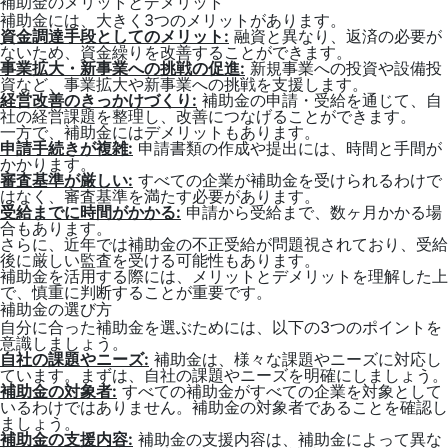
補助金のメリットとデメリット
補助金には、大きく3つのメリットがあります。
資金調達手段としてのメリット:
融資と異なり、返済の必要が
ないため、資金繰りを改善することができます。
事業拡大・新事業への挑戦の促進:
新規事業への投資や設備投
資など、事業拡大や新事業への挑戦を支援します。
経営改善のきっかけづくり:
補助金の申請・受給を通じて、自
社の経営課題を整理し、改善につなげることができます。
一方で、補助金にはデメリットもあります。
申請手続きが複雑:
申請書類の作成や提出には、時間と手間が
かかります。
審査基準が厳しい:
すべての企業が補助金を受けられるわけで
はなく、審査基準を満たす必要があります。
受給までに時間がかかる:
申請から受給まで、数ヶ月かかる場
合もあります。
さらに、近年では補助金の不正受給が問題視されており、受給
後に厳しい監査を受ける可能性もあります。
補助金を活用する際には、メリットとデメリットを理解した上
で、慎重に判断することが重要です。
補助金の選び方
自分に合った補助金を選ぶためには、以下の3つのポイントを
意識しましょう。
自社の課題やニーズ:
補助金は、様々な課題やニーズに対応し
ています。まずは、自社の課題やニーズを明確にしましょう。
補助金の対象者:
すべての補助金がすべての企業を対象として
いるわけではありません。補助金の対象者であることを確認し
ましょう。
補助金の支援内容:
補助金の支援内容は、補助金によって異な