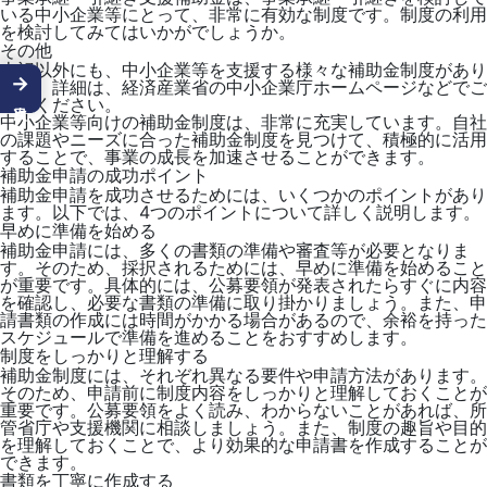
いる中小企業等にとって、非常に有効な制度です。制度の利用
を検討してみてはいかがでしょうか。
その他
上記以外にも、中小企業等を支援する様々な補助金制度があり
→
ます。詳細は、経済産業省の中小企業庁ホームページなどでご
確認ください。
中小企業等向けの補助金制度は、非常に充実しています。自社
の課題やニーズに合った補助金制度を見つけて、積極的に活用
することで、事業の成長を加速させることができます。
補助金申請の成功ポイント
補助金申請を成功させるためには、いくつかのポイントがあり
ます。以下では、4つのポイントについて詳しく説明します。
早めに準備を始める
補助金申請には、多くの書類の準備や審査等が必要となりま
す。そのため、採択されるためには、早めに準備を始めること
が重要です。具体的には、公募要領が発表されたらすぐに内容
を確認し、必要な書類の準備に取り掛かりましょう。また、申
請書類の作成には時間がかかる場合があるので、余裕を持った
スケジュールで準備を進めることをおすすめします。
制度をしっかりと理解する
補助金制度には、それぞれ異なる要件や申請方法があります。
そのため、申請前に制度内容をしっかりと理解しておくことが
重要です。公募要領をよく読み、わからないことがあれば、所
管省庁や支援機関に相談しましょう。また、制度の趣旨や目的
を理解しておくことで、より効果的な申請書を作成することが
できます。
書類を丁寧に作成する