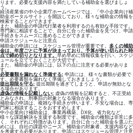
ります。必要な支援内容を満たしている補助金を選びましょ
う。
経済産業省の中小企業庁ホームページでは、「中小企業向け補
助金ポータルサイト」を開設しており、様々な補助金の情報を
検索することができます。
また、補助金の申請代行業者を利用するのも有効な手段です。
専門家に相談することで、自分に合った補助金を見つけ、申請
手続きをスムーズに進めることができます。
申請スケジュールと注意点
補助金の申請には、スケジュール管理が重要です。
多くの補助
金は、年度ごとに予算が決まっており、予算が使い切られた時
点で締め切りとなります。
早め早めに情報収集を行い、スケジ
ュールを立てておくことが大切です。
また、補助金の申請には、以下の点に注意する必要がありま
す。
必要書類を漏れなく準備する:
申請には、様々な書類が必要で
す。必要書類を漏れなく準備しておきましょう。
提出期限を守る:
提出期限を過ぎてしまうと、申請が無効とな
る場合があります。
虚偽の情報を記載しない:
虚偽の情報を記載すると、不正受給
とみなされ、刑事罰の対象となる場合があります。
補助金の申請は、複雑な手続きが伴います。不安な場合は、専
門家に相談することをおすすめします。
中小企業向け補助金は、事業再構築、DX化、省力化など、
様々な課題解決を支援する制度です。補助金の種類は非常に多
く、それぞれに特徴があります。自分に合った補助金を選ぶた
めには、自社の課題やニーズ、補助金の対象者、支援内容など
を考慮する必要があります。申請にはスケジュール管理と注意