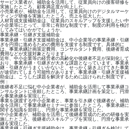
サービス業者が、補助金を活用して、従業員向けの接客研修を
実施したところ、顧客満足度が向上した。
小売業者が、補助金を活用して、従業員向けのデジタルマーケ
ティング研修を実施したところ、売上を拡大した。
人材育成支援補助金は、従業員のスキルアップを支援したい中
小企業等にとって、非常に有効な制度です。制度の利用を検討
してみてはいかがでしょうか。
事業承継・引継ぎ支援補助金
事業承継・引継ぎ支援補助金は、中小企業等の事業承継・引継
ぎを円滑に進めるための費用を支援する制度です。具体的に
は、事業承継計画策定費用、コンサルタント費用、後継者育成
費用などが支援対象となります。
近年、中小企業等の経営者の高齢化や後継者不足が深刻化して
おり、事業承継・引継ぎが大きな課題となっています。事業承
継・引継ぎがうまくいかないと、せっかく築き上げてきた事業
が途切れてしまう可能性があります。事業承継・引継ぎ支援補
助金は、こうした課題を解決するために設けられた制度です。
例：
後継者不足に悩む中小企業者が、補助金を活用して事業承継コ
ンサルタントに依頼したところ、事業承継計画を策定し、円滑
な事業承継を実現した。
事業を譲渡する中小企業者と、事業を引き継ぐ後継者が、補助
金を活用して事業承継セミナーに参加したところ、事業承継に
関する知識を習得し、円滑な事業承継を実現した。
中小企業者が、補助金を活用して後継者育成のための研修を実
施したところ、後継者のスキルアップを実現し、円滑な事業承
継を実現した。
事業承継・引継ぎ支援補助金は、事業承継・引継ぎを検討して