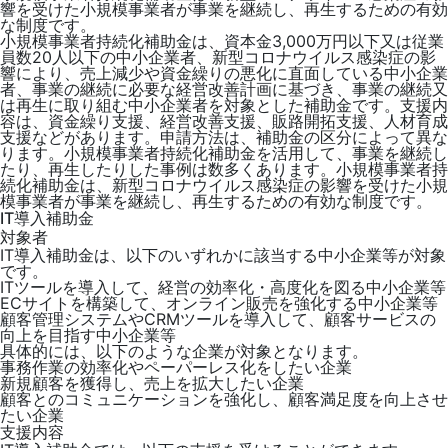
響を受けた小規模事業者が事業を継続し、再生するための有効
な制度です。
小規模事業者持続化補助金は、資本金3,000万円以下又は従業
員数20人以下の中小企業者、新型コロナウイルス感染症の影
響により、売上減少や資金繰りの悪化に直面している中小企業
者、事業の継続に必要な経営改善計画に基づき、事業の継続又
は再生に取り組む中小企業者を対象とした補助金です。支援内
容は、資金繰り支援、経営改善支援、販路開拓支援、人材育成
支援などがあります。申請方法は、補助金の区分によって異な
ります。小規模事業者持続化補助金を活用して、事業を継続し
たり、再生したりした事例は数多くあります。小規模事業者持
続化補助金は、新型コロナウイルス感染症の影響を受けた小規
模事業者が事業を継続し、再生するための有効な制度です。
IT導入補助金
対象者
IT導入補助金は、以下のいずれかに該当する中小企業等が対象
です。
ITツールを導入して、経営の効率化・高度化を図る中小企業等
ECサイトを構築して、オンライン販売を強化する中小企業等
顧客管理システムやCRMツールを導入して、顧客サービスの
向上を目指す中小企業等
具体的には、以下のような企業が対象となります。
事務作業の効率化やペーパーレス化をしたい企業
新規顧客を獲得し、売上を拡大したい企業
顧客とのコミュニケーションを強化し、顧客満足度を向上させ
たい企業
支援内容