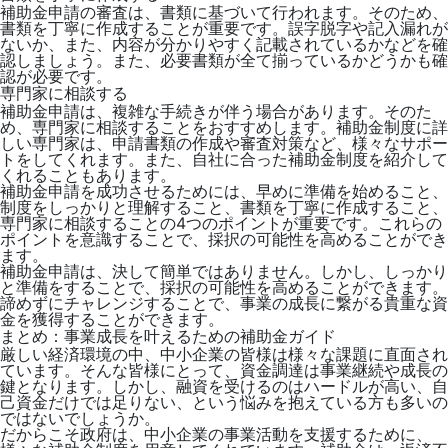
補助金申請の審査は、書類に基づいて行われます。そのため、
書類を丁寧に作成することが重要です。誤字脱字や記入漏れが
ないか、また、内容が分かりやすく記載されているかなどを確
認しましょう。また、必要書類が全て揃っているかどうかも確
認が必要です。
専門家に相談する
補助金申請は、複雑な手続きが伴う場合があります。そのた
め、専門家に相談することをおすすめします。補助金制度に詳
しい専門家は、申請書類の作成や審査対策など、様々なサポー
トをしてくれます。また、自社に合った補助金制度を紹介して
くれることもあります。
補助金申請を成功させるためには、早めに準備を始めること、
制度をしっかりと理解すること、書類を丁寧に作成すること、
専門家に相談することの4つのポイントが重要です。これらの
ポイントを意識することで、採択の可能性を高めることができ
ます。
補助金申請は、決して簡単ではありません。しかし、しっかり
と準備をすることで、採択の可能性を高めることができます。
諦めずにチャレンジすることで、事業の成長に繋がる貴重な資
金を獲得することができます。
まとめ：事業成長を叶えるための補助金ガイド
厳しい経済環境の中、中小企業の皆様は様々な課題に直面され
ています。そんな皆様にとって、資金調達は事業継続や成長の
鍵となります。しかし、融資を受けるのはハードルが高い、自
己資金だけでは足りない、という悩みを抱えている方も多いの
ではないでしょうか。
だからこそ政府は、中小企業の事業活動を支援するために、