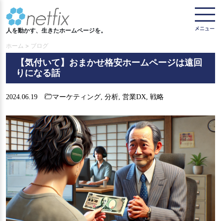
人を動かす、生きたホームページを。
ホーム > ブログ
【気付いて】おまかせ格安ホームページは遠回
りになる話
2024.06.19
マーケティング
,
分析
,
営業DX
,
戦略