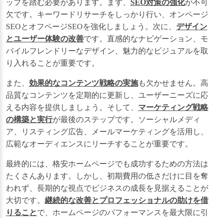
ップを踏む必要があります。まず、
SEO対策の強化
が不可
欠です。キーワードリサーチをしっかり行い、オンページ
SEOとオフページSEOを強化しましょう。次に、
デザイン
とユーザー体験の改善
です。直感的なナビゲーション、モ
バイルフレンドリーなデザイン、魅力的なビジュアルを取
り入れることが重要です。
また、
効果的なコンテンツ戦略の実施
も欠かせません。高
品質なコンテンツを定期的に更新し、ユーザーニーズに応
える内容を提供しましょう。そして、
マーケティング戦略
の構築と実行
が最後のステップです。ソーシャルメディ
ア、リスティング広告、メールマーケティングを活用し、
広範なオーディエンスにリーチすることが重要です。
最終的には、格安ホームページでも成功するための方法は
たくさんあります。しかし、初期費用の低さだけに目を奪
われず、長期的な視点でビジネスの成長を見据えることが
大切です。
継続的な改善とプロフェッショナルの助けを借
りること
で、ホームページのパフォーマンスを最大限に引