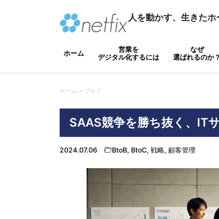
人を動かす、生きたホ
営業を
なぜ
ホーム
デジタル化するには
選ばれるのか
ホーム > ブログ
SAAS競争を勝ち抜く、I
2024.07.06
BtoB
,
BtoC
,
戦略
,
顧客管理