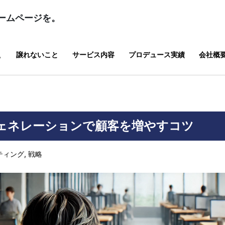
ームページを。
譲れないこと
サービス内容
プロデュース実績
会社概
？
ェネレーションで顧客を増やすコツ
ティング
,
戦略