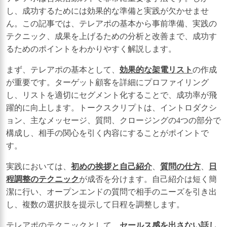
し、成功するためには効果的な準備と実践が欠かせませ
ん。この記事では、テレアポの基本から事前準備、実践の
テクニック、成果を上げるための分析と改善まで、成功す
るためのポイントをわかりやすく解説します。
まず、テレアポの基本として、
効果的な架電リスト
の作成
が重要です。ターゲット顧客を詳細にプロファイリング
し、リストを適切にセグメント化することで、成功率が飛
躍的に向上します。トークスクリプトは、イントロダクシ
ョン、主なメッセージ、質問、クロージングの4つの部分で
構成し、相手の関心を引く内容にすることがポイントで
す。
実践においては、
初めの挨拶と自己紹介
、
質問の仕方
、
日
程調整のテクニック
が成否を分けます。自己紹介は短く簡
潔に行い、オープンエンドの質問で相手のニーズを引き出
し、複数の選択肢を提示して日程を調整します。
テレアポのテクニックとして、
セールス感を出さない話し