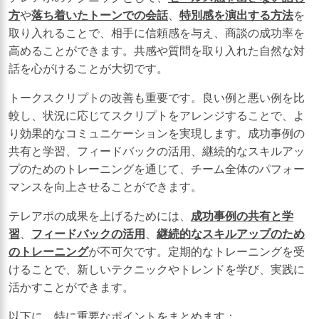
方
や
落ち着いたトーンでの会話
、
特別感を演出する方法
を
取り入れることで、相手に信頼感を与え、商談の成功率を
高めることができます。共感や質問を取り入れた自然な対
話を心がけることが大切です。
トークスクリプトの改善も重要です。良い例と悪い例を比
較し、状況に応じてスクリプトをアレンジすることで、よ
り効果的なコミュニケーションを実現します。成功事例の
共有と学習、フィードバックの活用、継続的なスキルアッ
プのためのトレーニングを通じて、チーム全体のパフォー
マンスを向上させることができます。
テレアポの成果を上げるためには、
成功事例の共有と学
習
、
フィードバックの活用
、
継続的なスキルアップのため
のトレーニング
が不可欠です。定期的なトレーニングを受
けることで、新しいテクニックやトレンドを学び、実践に
活かすことができます。
以下に、特に重要なポイントをまとめます：