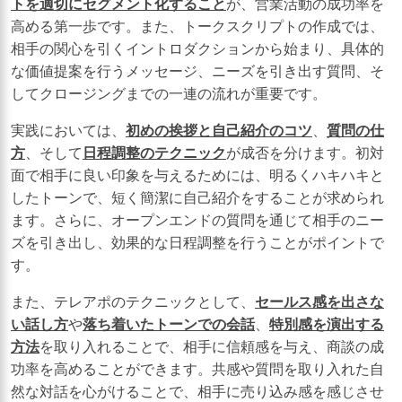
トを適切にセグメント化すること
が、営業活動の成功率を
高める第一歩です。また、トークスクリプトの作成では、
相手の関心を引くイントロダクションから始まり、具体的
な価値提案を行うメッセージ、ニーズを引き出す質問、そ
してクロージングまでの一連の流れが重要です。
実践においては、
初めの挨拶と自己紹介のコツ
、
質問の仕
方
、そして
日程調整のテクニック
が成否を分けます。初対
面で相手に良い印象を与えるためには、明るくハキハキと
したトーンで、短く簡潔に自己紹介をすることが求められ
ます。さらに、オープンエンドの質問を通じて相手のニー
ズを引き出し、効果的な日程調整を行うことがポイントで
す。
また、テレアポのテクニックとして、
セールス感を出さな
い話し方
や
落ち着いたトーンでの会話
、
特別感を演出する
方法
を取り入れることで、相手に信頼感を与え、商談の成
功率を高めることができます。共感や質問を取り入れた自
然な対話を心がけることで、相手に売り込み感を感じさせ