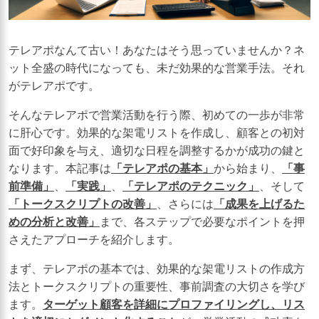
テレアポなんて古い！あなたはそう思っていませんか？ネ
ット全盛の時代になっても、未だ効果的な営業手法。それ
がテレアポです。
そんなテレアポで営業活動を行う際、初めての一歩が非常
に肝心です。効果的な架電リストを作成し、顧客との初対
面で好印象を与え、適切な日程を調整するかが成功の鍵と
なります。本記事は
「テレアポの基本」
から始まり、
「事
前準備」
、
「実践」
、
「テレアポのテクニック」
、そして
「トークスクリプトの改善」
、さらには
「成果を上げるた
めの分析と改善」
まで、各ステップで必要なポイントを押
さえたアプローチを紹介します。
まず、テレアポの基本では、効果的な架電リストの作成方
法とトークスクリプトの重要性、事前調査の大切さを学び
ます。
ターゲット顧客を詳細にプロファイリングし、リス