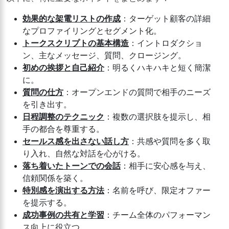
効果的な架電リストの作成
：ターゲット顧客の詳細
なプロファイリングとセグメント化。
トークスクリプトの基本構造
：イントロダクショ
ン、主なメッセージ、質問、クロージング。
初めの挨拶と自己紹介
：明るくハキハキと短く簡潔
に。
質問の仕方
：オープンエンドの質問で相手のニーズ
を引き出す。
日程調整のテクニック
：複数の選択肢を提示し、相
手の都合を尊重する。
セールス感を出さない話し方
：共感や質問を多く取
り入れ、自然な対話を心がける。
落ち着いたトーンでの会話
：相手に安心感を与え、
信頼関係を築く。
特別感を演出する方法
：名前を呼び、限定オファー
を提示する。
成功事例の共有と学習
：チーム全体のパフォーマン
ス向上に役立つ。