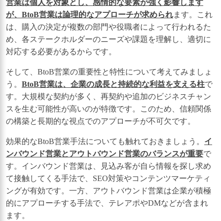
営業は個人を対象とし、感情的な要素が強く影響します
が、BtoB営業は論理的なアプローチが求められ
ます。これ
は、購入の決定が複数の部門や役職者によって行われるた
め、各ステークホルダーのニーズや課題を理解し、適切に
対応する必要があるからです。
そして、BtoB営業の重要性と特性について考えてみましょ
う。
BtoB営業は、企業の成長と持続的な利益を支える柱
で
す。大規模な契約が多く、再契約や追加のビジネスチャン
スを生む可能性が高いのが特徴です。このため、信頼関係
の構築と長期的な視点でのアプローチが不可欠です。
効果的なBtoB営業手法についても触れておきましょう。
イ
ンバウンド営業とアウトバウンド営業のバランスが重要
で
す。インバウンド営業は、見込み客が自ら情報を探し求め
て接触してくる手法で、SEO対策やコンテンツマーケティ
ングが有効です。一方、アウトバウンド営業は企業が積極
的にアプローチする手法で、テレアポやDMなどが含まれ
ます。