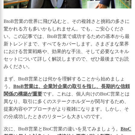
BtoB営業の世界に飛び込むと、その複雑さと挑戦の多さに
驚かれる方も多いかもしれません。でも、ご安心くださ
い。この記事では、BtoB営業で成功するための基本から最
新トレンドまで、すべてをカバーします。さまざまな業界
における営業戦略や、効果的な手法、そして必要なスキル
セットについて詳しく解説しますので、ぜひ最後までお読
みください。
まず、BtoB営業とは何かを理解することから始めましょ
う。
BtoB営業は、企業対企業の取引を指し、長期的な信頼
関係の構築が重要
です。これは、個人向けのBtoC営業とは
異なり、取引に多くのステークホルダーが関与するため、
提案内容やアプローチがより複雑になります。しかし、そ
の分成功したときのリターンも大きいのです。
次に、BtoB営業とBtoC営業の違いを見てみましょう。
BtoC