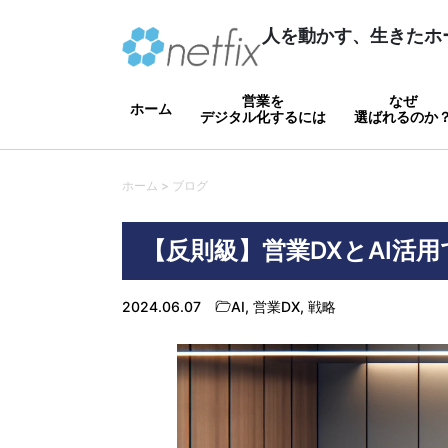
人を動かす、生きたホ
営業を
なぜ
ホーム
デジタル化するには
選ばれるのか
ホーム > ブログ
【反則級】営業DXとAI活
2024.06.07
AI
,
営業DX
,
戦略