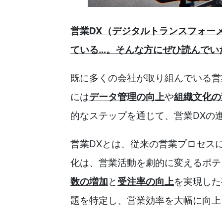
営業DX（デジタルトランスフォー
ている…。そんな方にぜひ読んでい
既に多くの会社が取り組んでいる営
には
データ管理の向上
や
組織文化の
的なステップを通じて、営業DXの
営業DXとは、従来の営業プロセス
化は、営業活動を劇的に変えるポテ
数の増加
と
受注率の向上
を実現した
題を特定し、営業効率を大幅に向上