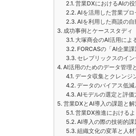
営業DXにおけるAIの役
AIを活用した営業プ
AIを利用した商談の
成功事例とケーススタディ
大塚商会のAI活用によ
FORCASの「AI企
セレブリックスのイン
AI活用のためのデータ管理
データ収集とクレンジ
データのバイアス低減
AIモデルの選定と評価
営業DXとAI導入の課題と解
営業DX推進における
AI導入の際の技術的
組織文化の変革と人材