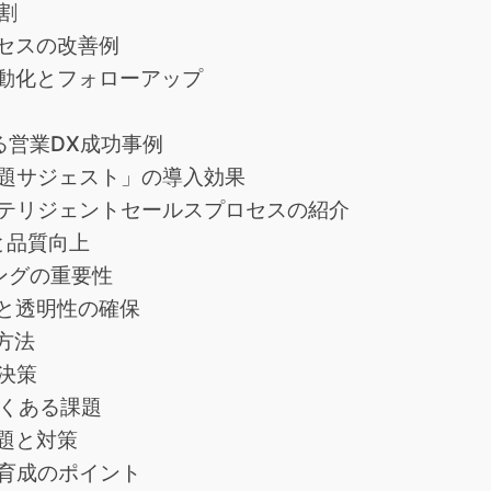
割
ロセスの改善例
自動化とフォローアップ
る営業DX成功事例
業課題サジェスト」の導入効果
テリジェントセールスプロセスの紹介
と品質向上
ングの重要性
と透明性の確保
方法
決策
よくある課題
課題と対策
育成のポイント